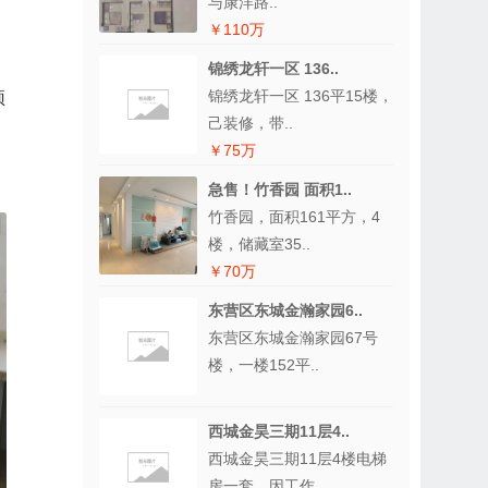
与康洋路..
￥110万
锦绣龙轩一区 136..
锦绣龙轩一区 136平15楼，
顶
己装修，带..
￥75万
急售！竹香园 面积1..
竹香园，面积161平方，4
楼，储藏室35..
￥70万
东营区东城金瀚家园6..
东营区东城金瀚家园67号
楼，一楼152平..
西城金昊三期11层4..
西城金昊三期11层4楼电梯
房一套，因工作..