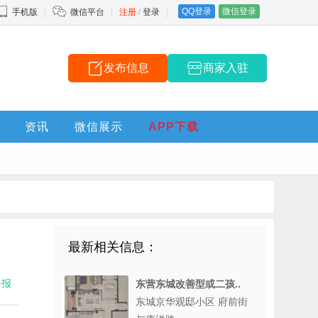
QQ登录
微信登录
手机版
微信平台
注册
/
登录
发布信息
商家入驻
资讯
微信展示
APP下载
最新相关信息：
海报
东营东城改善型或二孩..
东城京华观邸小区 府前街