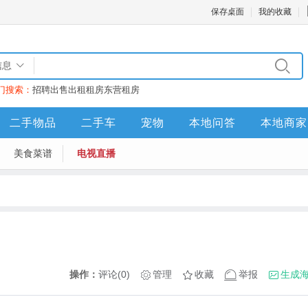
保存桌面
我的收藏
信息
门搜索：
招聘
出售
出租
租房
东营租房
二手物品
二手车
宠物
本地问答
本地商家
美食菜谱
电视直播
操作：
评论(0)
管理
收藏
举报
生成