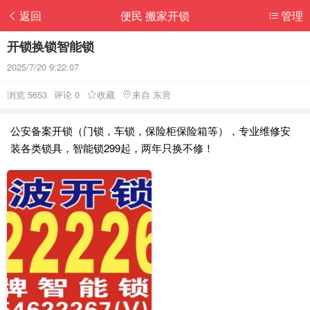
返回
便民 搬家开锁
管理
开锁换锁智能锁
2025/7/20 9:22:07
浏览 5653
评论 0
收藏
来自 东营
公安备案开锁（门锁，车锁，保险柜保险箱等），专业维修安
装各类锁具，智能锁299起，两年只换不修！