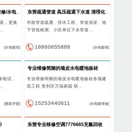
东营下水道疏通/水管水龙头维修/水电暖改造
东营疏通管道 高压疏通下水道 清理化粪池
具，更换
市政管道疏通、排水工程、管道清淤、地
…
下管线检测、小区单位下水管道…
18860655888
[水电暖维]
[水电暖维]
专业维修简陋的墙皮水电暖地板砖
家电话，
专业维修简陋的墙皮水电暖地板砖各项建
…
筑工程 垦利区万福家园 联…
15253440611
[搬家开锁]
[水电暖维修]
0
东营专业移修空调7776665充氟回收