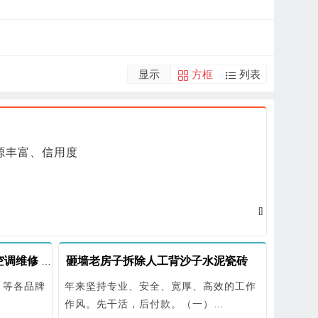
显示
方框
列表
源丰富、信用度
[]
砸墙老房子拆除人工背沙子水泥瓷砖
东营专业安移空调 7749888 空调维修 空调出售
】等各品牌
年来坚持专业、安全、宽厚、高效的工作
作风。先干活，后付款。（一）…