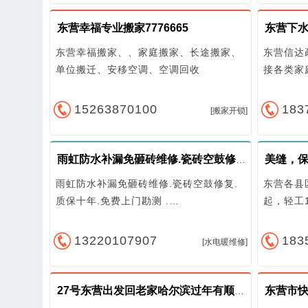
东营幸福专业搬家7776665
东营下水
东营幸福搬家、、家庭搬家、长途搬家、
东营信达
单位搬迁、安移空调、空调回收
接各类家
15263870100
183
[搬家开锁]
美缝，
雨虹防水补漏免砸砖维修.瓷砖空鼓修复.质保十年.免费上门勘测热线:17155115111
雨虹防水补漏免砸砖维修.瓷砖空鼓修复.
东营各县
质保十年.免费上门勘测 .…
起，轻工
13220107907
183
[水电暖维修]
东营市快捷
27号东营出发回老家哈尔滨过年有顺路的吗