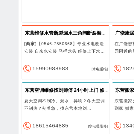
东营维修水管断裂漏水三角阀断裂漏水软管洁具马桶维修
[商家]
【0546-7550668】专业水电改造
在广饶想
安装 自来水安装 马桶龙头 维修上下水​…
园附近的
15990988983
182
[水电暖维]
东营搬
东营空调维修找刘师傅 24小时上门 修不好不收费
夏天空调不制冷、漏水、异响？冬天空调
东营搬家
不制热？别着急，找东营本地刘…
到家 搬
18615464885
134
[水电暖维修]