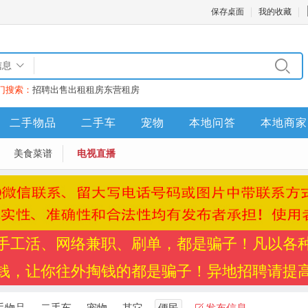
保存桌面
我的收藏
信息
门搜索：
招聘
出售
出租
租房
东营租房
二手物品
二手车
宠物
本地问答
本地商家
美食菜谱
电视直播
手工活、网络兼职、刷单，都是骗子！凡以各
钱，让你往外掏钱的都是骗子！异地招聘请提
手物品
二手车
宠物
其它
便民
发布信息