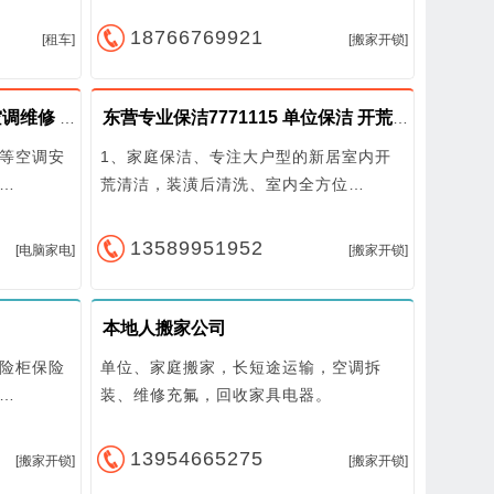
18766769921
[租车]
[搬家开锁]
东营专业安装空调7776610 空调维修 出售
东营专业保洁7771115 单位保洁 开荒保洁
等空调安
1、家庭保洁、专注大户型的新居室内开
…
荒清洁，装潢后清洗、室内全方位…
13589951952
[电脑家电]
[搬家开锁]
本地人搬家公司
险柜保险
单位、家庭搬家，长短途运输，空调拆
…
装、维修充氟，回收家具电器。
13954665275
[搬家开锁]
[搬家开锁]