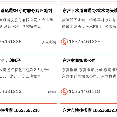
道疏通/24小时服务随叫随到
疏通清洗服务有限公司：专业承
营疏通下水道，维修马桶水箱洁
庭 酒店 公司 学校等单…
维修水龙头，换水闸门，换喷头
75461335
18375461335
[水电暖维]
保洁，刮腻子
东营家和搬家公司
区美缝打胶包工包料2.8元/米
东营搬家 东营搬家公司 东营搬
1.5元/米起。交工满意再…
东营附近的搬家公司。东营搬家
54631213
15254461118
[装修]
搬家 18653693210
东营市快捷搬家 1865369321