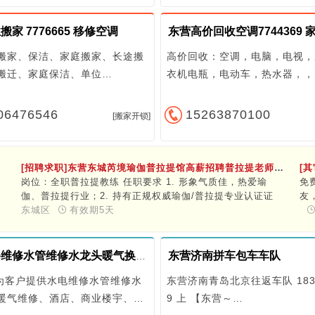
家 7776665 移修空调
东营高价回收空调7744369 
搬家、保洁、家庭搬家、长途搬
高价回收：空调，电脑，电视，
搬迁、家庭保洁、单位…
衣机电瓶，电动车，热水器，，
06476546
15263870100
[搬家开锁]
[招聘求职]东营东城芮境瑜伽普拉提馆高薪招聘普拉提老师
￥8000 
[
岗位：全职普拉提教练 任职要求 1. 形象气质佳，热爱瑜
免
伽、普拉提行业；​2. 持有正规权威瑜伽/普拉提专业认证证
友
书，证书可核验；​3. 具备线下场馆独立授课工作经验，熟悉
东城区
有效期5天
信
团课、私教授课流程，能独立编排课程；​4. 为人踏实稳重、
新
认真负责，耐心细心，擅长沟通会员，维护会员关系，服从
到
门店日常工作安排；​5. 无不良从业记录，稳定性强，打算长
新
东营济南拼车包车车队
东营电路维修水管维修水龙头暖气换地漏7550668打孔
期深耕瑜伽行业。 薪资待遇 1. 固定底薪：2000元，底薪稳
为客户提供水电维修水管维修水
定发放；​2. 多重提成：课时费+会员卡项销售提成，多劳多
东营济南青岛北京往返车队 1835
得，上不封顶；​3. 额外福利：店内免费练习瑜伽、普拉提，
暖气维修、酒店、商业楼宇、…
9 上 【东营～…
氛围轻松融洽，同事关系简单；​4. 薪资细则、提成比例、休