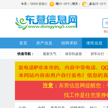
热
首页
房产信息
招聘求职
便民信息
快速导航：
最新天气
保存到桌面
拼车出行
注意：
东营信息网提醒您：
找工作是往兜里挣
分类:
全部
房产信息
招聘求职
转让
二