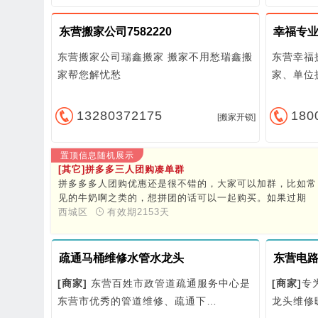
东营搬家公司7582220
幸福专业搬
东营搬家公司瑞鑫搬家 搬家不用愁瑞鑫搬
东营幸福
家帮您解忧愁
家、单位
13280372175
180
[搬家开锁]
置顶信息随机展示
[其它]拼多多三人团购凑单群
拼多多多人团购优惠还是很不错的，大家可以加群，比如常
见的牛奶啊之类的，想拼团的话可以一起购买。如果过期
了，可以私聊我拉你进群！微信号：xqdcyw
西城区
有效期2153天
疏通马桶维修水管水龙头
[商家]
东营百姓市政管道疏通服务中心是
[商家]
专
东营市优秀的管道维修、疏通下…
龙头维修