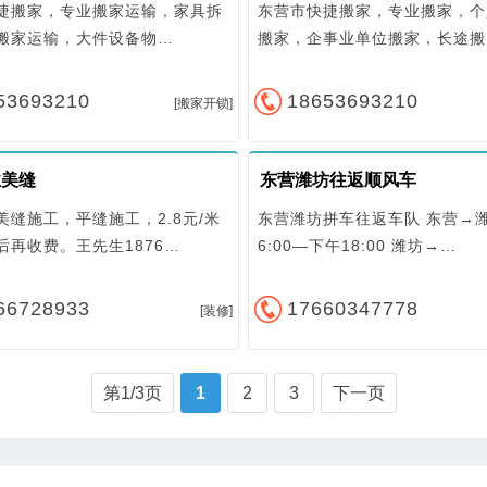
捷搬家，专业搬家运输，家具拆
东营市快捷搬家，专业搬家，个
搬家运输，大件设备物…
搬家，企事业单位搬家，长途搬
53693210
18653693210
[搬家开锁]
业美缝
东营潍坊往返顺风车
美缝施工，平缝施工，2.8元/米
东营潍坊拼车往返车队 东营→潍
后再收费。王先生1876…
6:00—下午18:00 潍坊→…
66728933
17660347778
[装修]
第1/3页
1
2
3
下一页