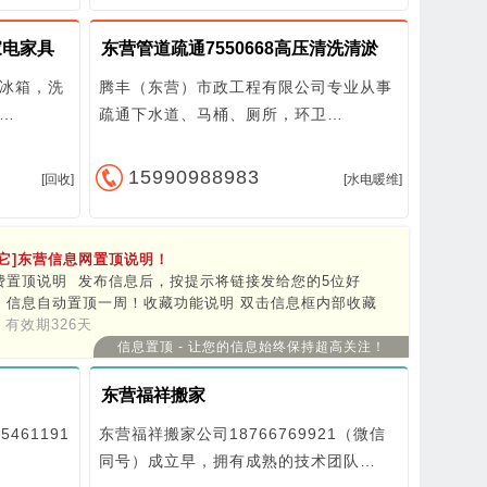
家电家具
东营管道疏通7550668高压清洗清淤
冰箱，洗
腾丰（东营）市政工程有限公司专业从事
…
疏通下水道、马桶、厕所，环卫…
15990988983
[回收]
[水电暖维]
- 1
其它]东营信息网置顶说明！
万
费置顶说明 发布信息后，按提示将链接发给您的5位好
，信息自动置顶一周！收藏功能说明 双击信息框内部收藏
息，再次双击取消收藏。点击头部【我的收藏】查看。 更
有效期326天
管理说明 信息框中点击 操作->管理->更新，信息自动提升
信息置顶 - 让您的信息始终保持超高关注！
第一，无需重新发布！登录信息网 登录后管理、发布、更
、修改信息更方便，可接收留言。
东营福祥搬家
461191
东营福祥搬家公司18766769921（微信
同号）成立早，拥有成熟的技术团队…