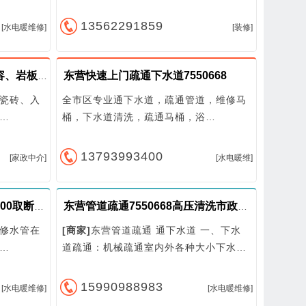
13562291859
[水电暖维修]
[装修]
东营快速上门疏通下水道7550668
东营便民 杨师傅 瓷砖维修美容、岩板修复、全屋瓷砖翻新
瓷砖、入
全市区专业通下水道，疏通管道，维修马
…
桶，下水道清洗，疏通马桶，浴…
13793993400
[家政中介]
[水电暖维]
东营维修水管阀门13793993400取断丝，电路维修
东营管道疏通7550668高压清洗市政工厂下水道
修水管在
[商家]
东营管道疏通 通下水道 一、下水
…
道疏通：机械疏通室内外各种大小下水…
15990988983
[水电暖维修]
[水电暖维修]