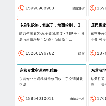
15990988983
159
[搬家开锁]
专刷乳胶漆，刮腻子，墙面粉刷，旧房翻新
商师傅家庭装饰:专刷乳胶漆丶刮腻子丶旧
东营步步
墙面维修粉刷丶刮瓷丶做隔断丶…
业务 可
15266196782
187
[装修]
东营专业空调移机维修
东营各
东营专业空调移机维修回收二手空调拆装
每天往返
空调
营～～青
18954010011
176
[电脑家电维]