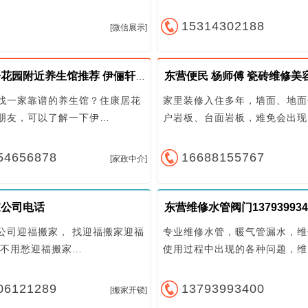
15314302188
[微信展示]
广饶康居花园附近养生馆推荐 伊俪轩美容养生馆 肩颈调理 太极刮痧 艾灸熏蒸
找一家靠谱的养生馆？住康居花
家里装修入住多年，墙面、地面
朋友，可以了解一下伊…
户岩板、台面岩板，难免会出现
54656878
16688155767
[家政中介]
家公司电话
公司迎福搬家， 找迎福搬家迎福
专业维修水管，暖气管漏水，维
家不用愁迎福搬家…
使用过程中出现的各种问题，维
06121289
13793993400
[搬家开锁]