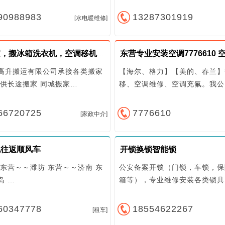
息制度、上班时间全部到店一对一详谈，待遇从优。 岗位职
责 1. 负责门店瑜伽、普拉提小班授课，保证课堂教学质量；​
90988983
13287301919
[水电暖维修]
2. 课后跟进会员身体反馈，指导会员日常练习，做好会员维
护；​3. 配合门店完成日常会员体验课接待、卡项推广销售工
作；​4. 维护教学区域器械、环境卫生，遵守门店各项规章制
居民搬家，搬冰箱洗衣机，空调移机，家具拆装，货车出租拉货，长途搬家
度。 应聘方式 有意者直接私信联系，携带个人专业证书+从
业简历到店面试，非诚勿扰！
高升搬运有限公司承接各类搬家
【海尔、格力】【美的、春兰】
提供长途搬家 同城搬家…
移、空调维修、空调充氟。我公
66720725
7776610
[家政中介]
地往返顺风车
开锁换锁智能锁
 东营～～潍坊 东营～～济南 东
公安备案开锁（门锁，车锁，保
岛 …
箱等），专业维修安装各类锁具
60347778
18554622267
[租车]