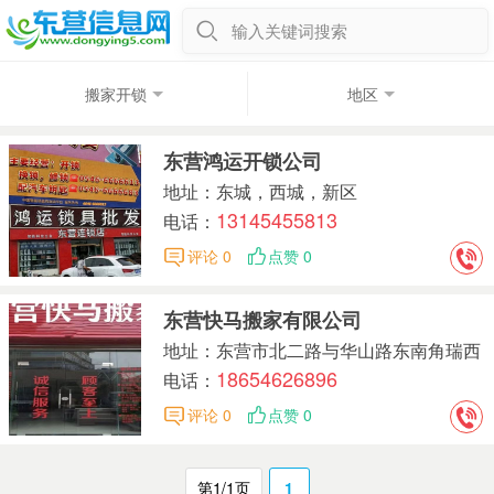
输入关键词搜索
搬家开锁
地区
东营鸿运开锁公司
地址：东城，西城，新区
13145455813
电话：
评论 0
点赞 0
东营快马搬家有限公司
地址：东营市北二路与华山路东南角瑞西
18654626896
小区
电话：
评论 0
点赞 0
第1/1页
1