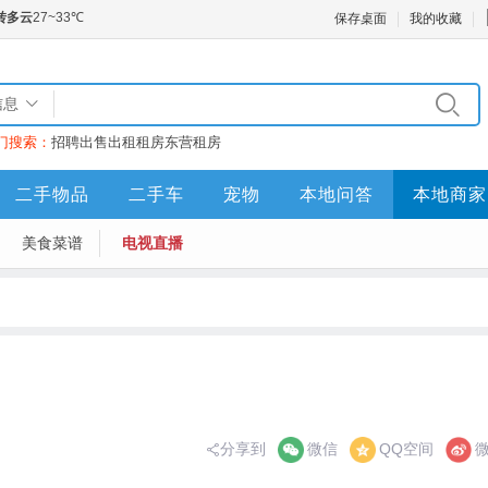
保存桌面
我的收藏
信息
门搜索：
招聘
出售
出租
租房
东营租房
二手物品
二手车
宠物
本地问答
本地商家
美食菜谱
电视直播
分享到
微信
QQ空间