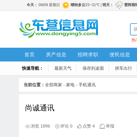
热
首页
房产信息
招聘求职
便民信息
快速导航：
最新天气
保存到桌面
拼车出行
当前位置：
全部商家
-
家电
-
手机通讯
尚诚通讯
浏览 1896
评论 0
点赞 4
举报