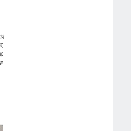
，
支持
受
搬
确
环