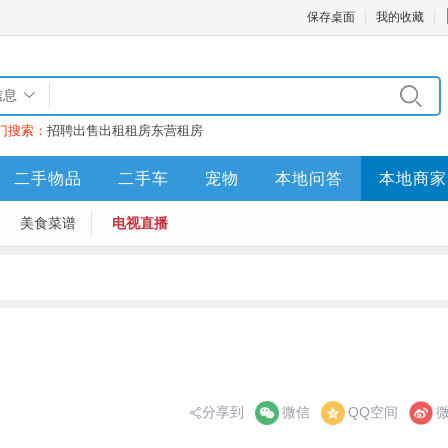
保存桌面
我的收藏
信息
门搜索：
招聘
出售
出租
租房
东营租房
二手物品
二手车
宠物
本地问答
本地商家
美食菜谱
电视直播
分享到
微信
QQ空间